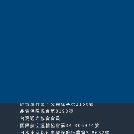
太平洋旅行社股份有限公司
since2000
PACIFIC TRAVEL SERVICE
．綜合旅行業‧交觀綜字第2156號
．品質保障協會第0193號
．台灣觀光協會會員
．國際航空運輸協會第34-306974號
．日本東京都知事登錄旅行業第3-8632號