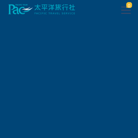
0
會員登入
帳 號
密 碼
驗 證 碼