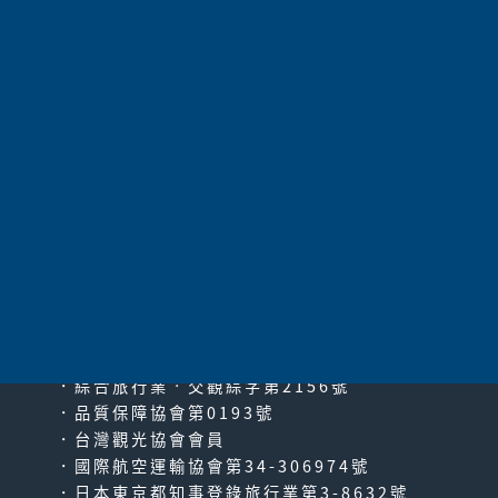
太平洋旅行社股份有限公司
since2000
PACIFIC TRAVEL SERVICE
．綜合旅行業‧交觀綜字第2156號
．品質保障協會第0193號
．台灣觀光協會會員
．國際航空運輸協會第34-306974號
．日本東京都知事登錄旅行業第3-8632號