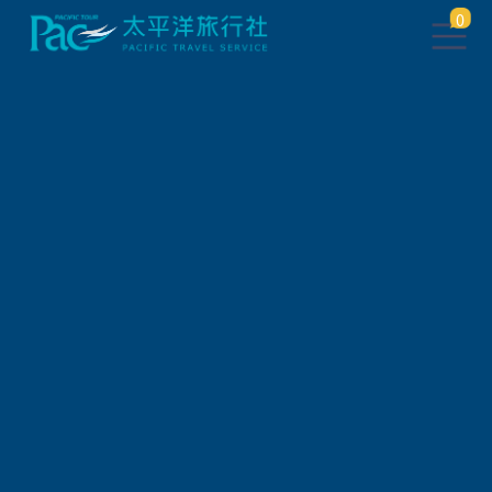
0
會員登入
帳 號
密 碼
驗 證 碼