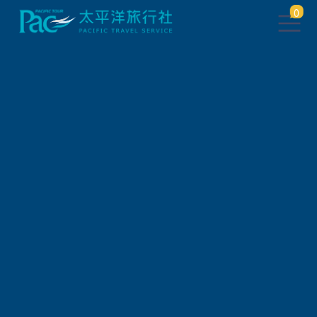
0
會員登入
帳 號
密 碼
驗 證 碼