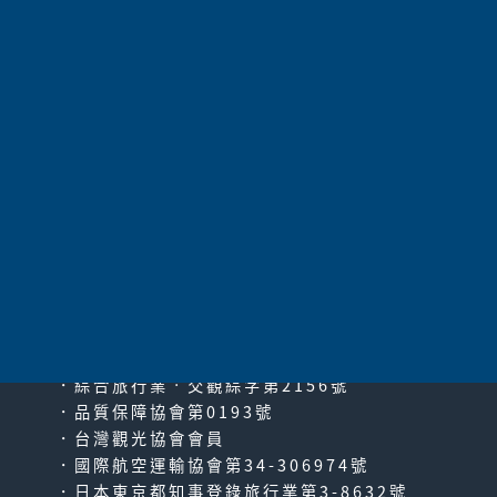
太平洋旅行社股份有限公司
since2000
PACIFIC TRAVEL SERVICE
．綜合旅行業‧交觀綜字第2156號
．品質保障協會第0193號
．台灣觀光協會會員
．國際航空運輸協會第34-306974號
．日本東京都知事登錄旅行業第3-8632號