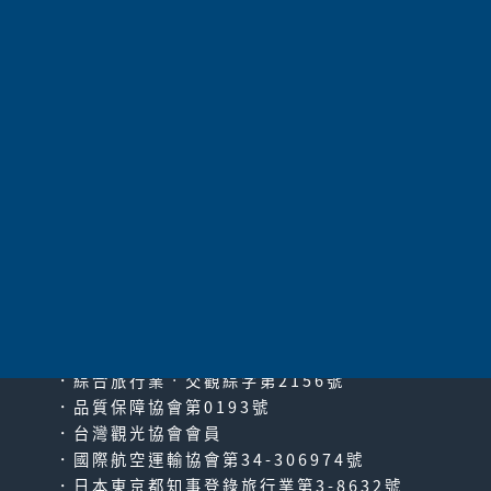
太平洋旅行社股份有限公司
since2000
PACIFIC TRAVEL SERVICE
．綜合旅行業‧交觀綜字第2156號
．品質保障協會第0193號
．台灣觀光協會會員
．國際航空運輸協會第34-306974號
．日本東京都知事登錄旅行業第3-8632號