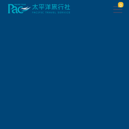
0
會員登入
帳 號
密 碼
驗 證 碼