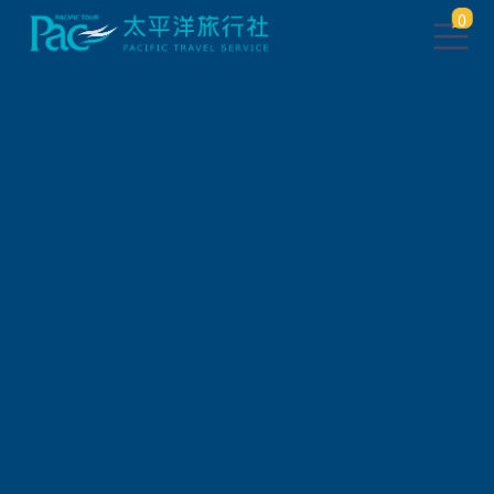
0
會員登入
帳 號
密 碼
驗 證 碼