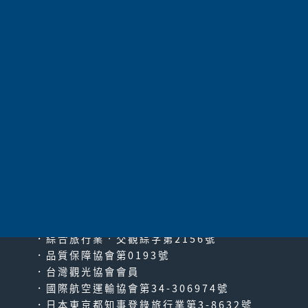
太平洋旅行社股份有限公司
since2000
PACIFIC TRAVEL SERVICE
．綜合旅行業‧交觀綜字第2156號
．品質保障協會第0193號
．台灣觀光協會會員
．國際航空運輸協會第34-306974號
．日本東京都知事登錄旅行業第3-8632號