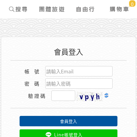
0
會員登入
帳 號
密 碼
驗 證 碼