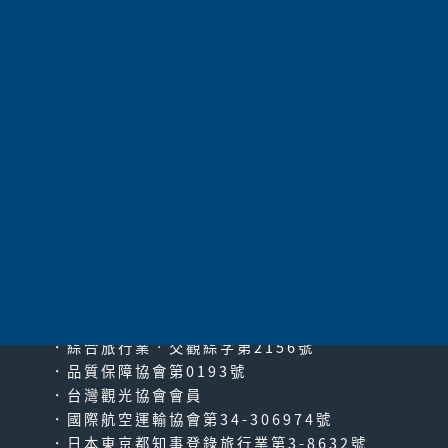
太平洋旅行社股份有限公司
since2000
PACIFIC TRAVEL SERVICE
．綜合旅行業‧交觀綜字第2156號
．品質保障協會第0193號
．台灣觀光協會會員
．國際航空運輸協會第34-306974號
．日本東京都知事登錄旅行業第3-8632號