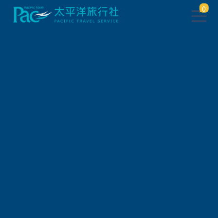
0
會員登入
帳 號
密 碼
驗 證 碼